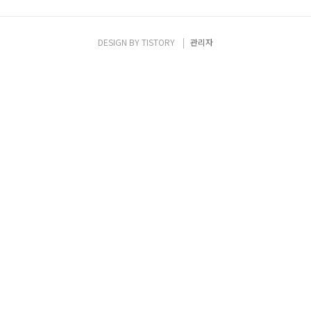
DESIGN BY
TISTORY
관리자