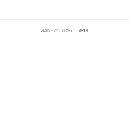
DESIGN BY
TISTORY
관리자