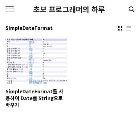
본문 바로가기
초보 프로그래머의 하루
SimpleDateFormat
SimpleDateFormat를 사
용하여 Date를 String으로
바꾸기