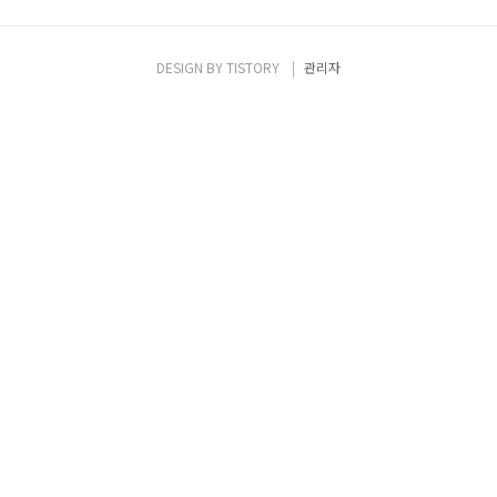
DESIGN BY
TISTORY
관리자