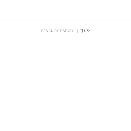
DESIGN BY
TISTORY
관리자