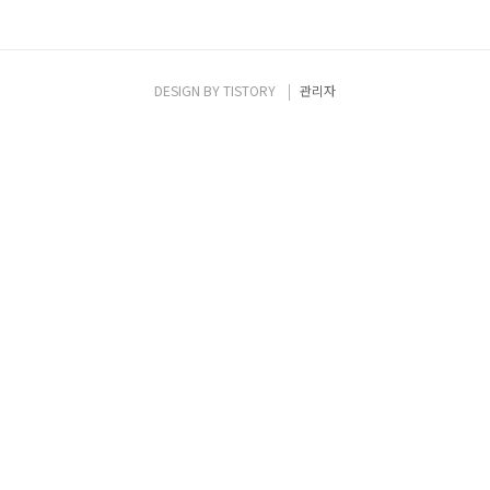
DESIGN BY
TISTORY
관리자