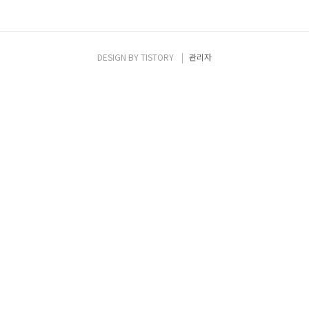
DESIGN BY
TISTORY
관리자