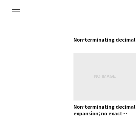
본문 바로가기
Non-terminating decimal
Non-terminating decimal
expansion; no exact
representable decimal
result.