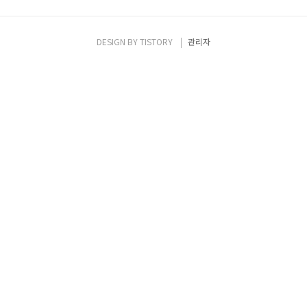
DESIGN BY
TISTORY
관리자