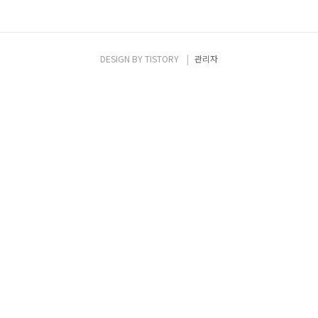
DESIGN BY
TISTORY
관리자