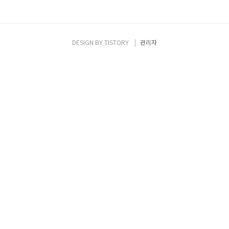
DESIGN BY
TISTORY
관리자