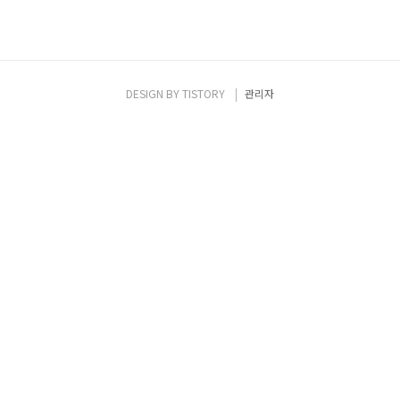
DESIGN BY
TISTORY
관리자