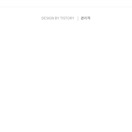
DESIGN BY
TISTORY
관리자