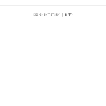
DESIGN BY
TISTORY
관리자