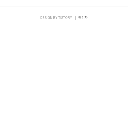
DESIGN BY
TISTORY
관리자