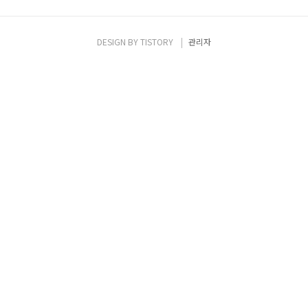
DESIGN BY
TISTORY
관리자