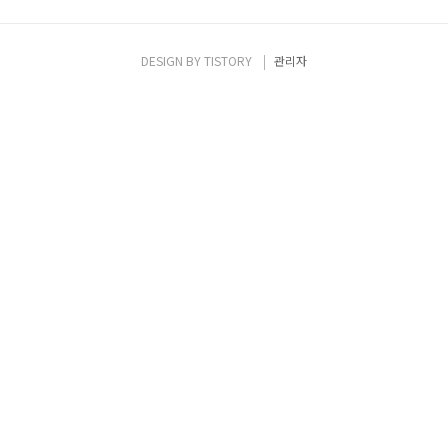
DESIGN BY
TISTORY
관리자