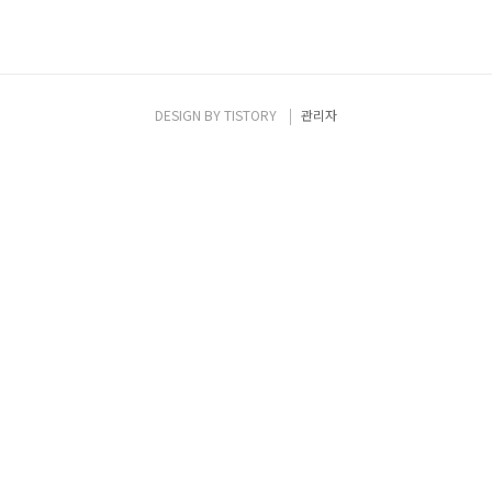
DESIGN BY
TISTORY
관리자