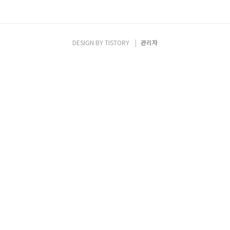
DESIGN BY
TISTORY
관리자