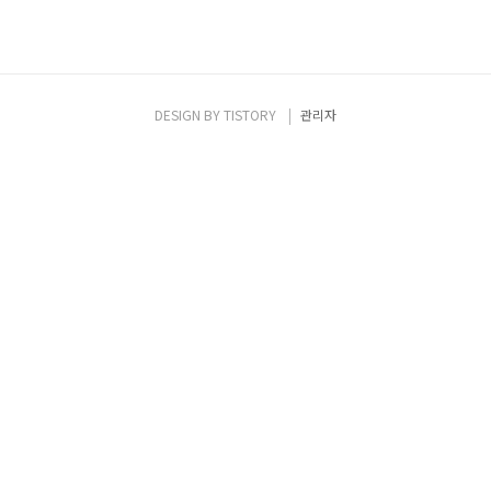
DESIGN BY
TISTORY
관리자