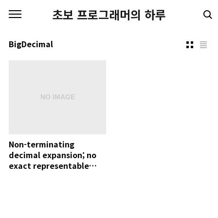
본문 바로가기
초보 프로그래머의 하루
BigDecimal
Non-terminating
decimal expansion; no
exact representable
decimal result.