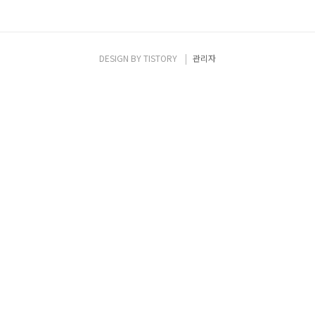
DESIGN BY
TISTORY
관리자