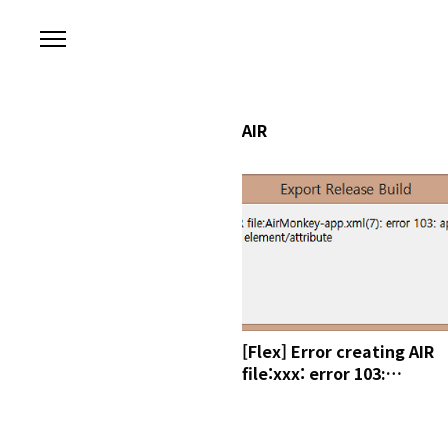
본문 바로가기
AIR
[Flex] Error creating AIR
file:xxx: error 103:
application.versionNumb
is an unexpected
element/attribute