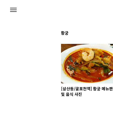
본문 바로가기
황궁
[삼산동/굴포천역] 황궁 메뉴판
및 음식 사진