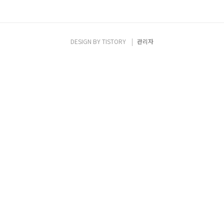
DESIGN BY
TISTORY
관리자