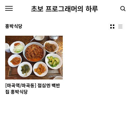
본문 바로가기
초보 프로그래머의 하루
홍박식당
[마곡역/마곡동] 점심엔 백반
집 홍박식당