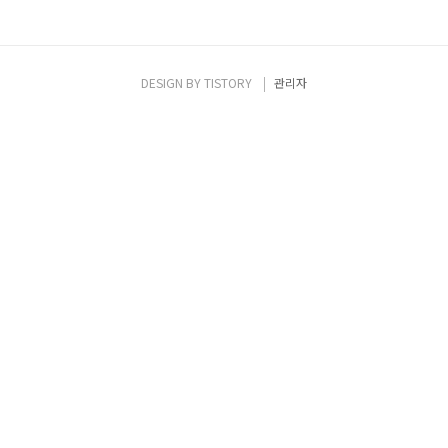
DESIGN BY
TISTORY
관리자