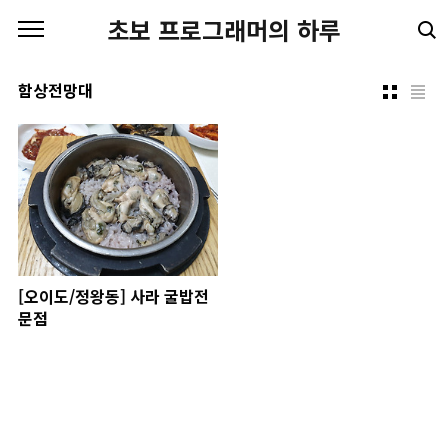
본문 바로가기
초보 프로그래머의 하루
함상전망대
[오이도/정왕동] 사라 굴밥전
문점