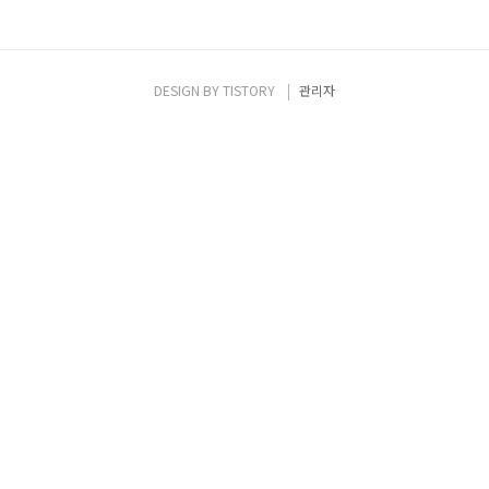
DESIGN BY
TISTORY
관리자