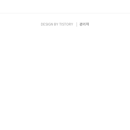
DESIGN BY
TISTORY
관리자