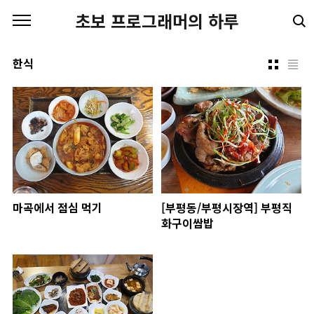
본문 바로가기
초보 프로그래머의 하루
한식
마곡에서 점심 먹기
[부평동/부평시장역] 부평직
화구이쌈밥