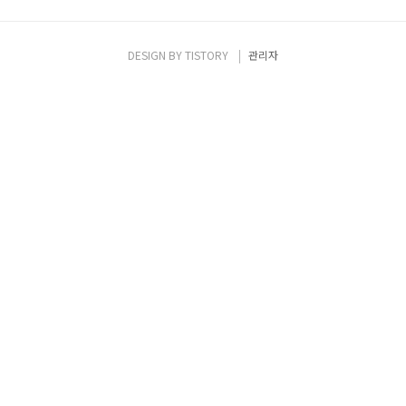
DESIGN BY
TISTORY
관리자