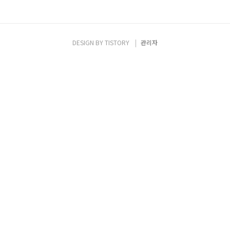
DESIGN BY
TISTORY
관리자