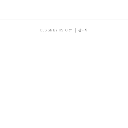
DESIGN BY
TISTORY
관리자