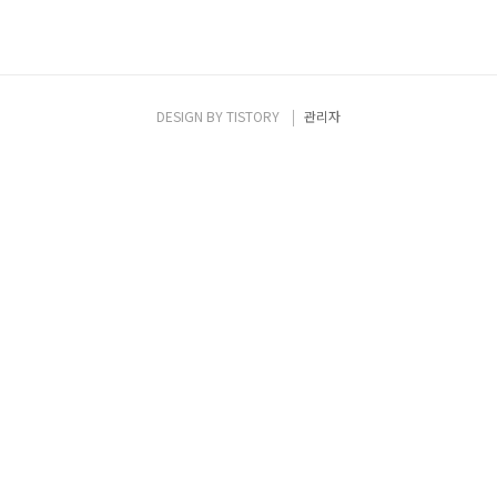
DESIGN BY
TISTORY
관리자