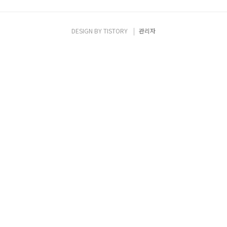
DESIGN BY
TISTORY
관리자