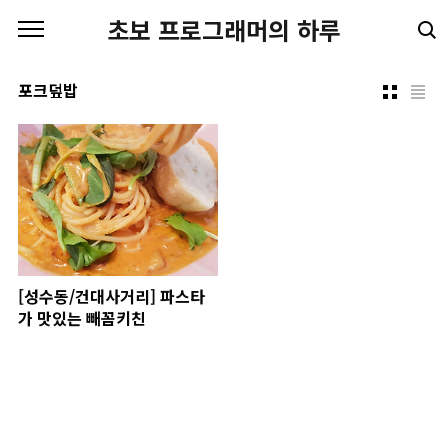
본문 바로가기
초보 프로그래머의 하루
포크덮밥
[성수동/건대사거리] 파스타
가 맛있는 빼꼼키친