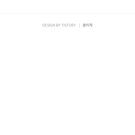
DESIGN BY
TISTORY
관리자