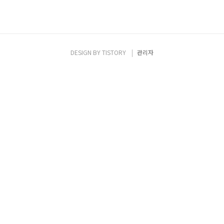
DESIGN BY
TISTORY
관리자