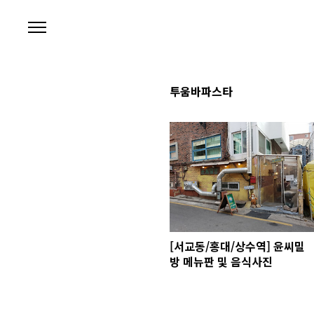
본문 바로가기
투움바파스타
[서교동/홍대/상수역] 윤씨밀
방 메뉴판 및 음식사진