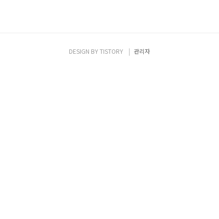
DESIGN BY
TISTORY
관리자