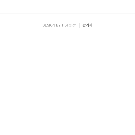
DESIGN BY
TISTORY
관리자