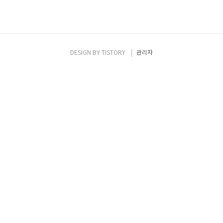
DESIGN BY
TISTORY
관리자