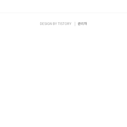
DESIGN BY
TISTORY
관리자