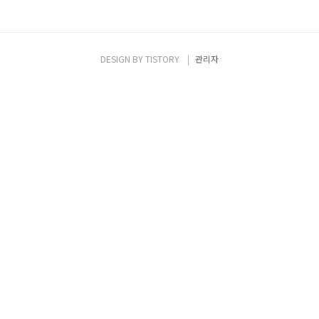
DESIGN BY
TISTORY
관리자