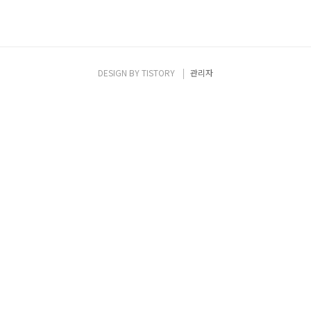
DESIGN BY
TISTORY
관리자