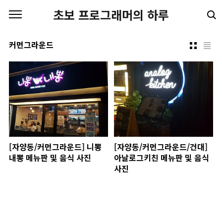
본문 바로가기
초보 프로그래머의 하루
커먼그라운드
[자양동/커먼그라운드] 니뽕
[자양동/커먼그라운드/건대]
내뽕 메뉴판 및 음식 사진
아날로그키친 메뉴판 및 음식
사진