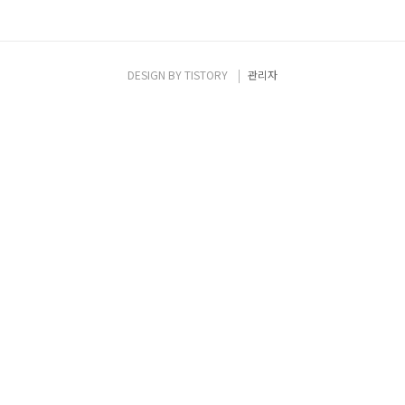
DESIGN BY
TISTORY
관리자