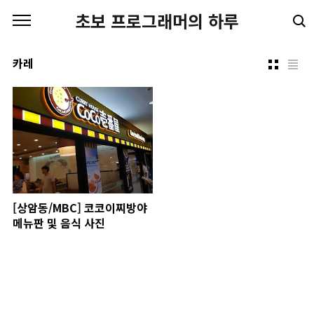
본문 바로가기
초보 프로그래머의 하루
카레
[상암동/MBC] 코코이찌방야
메뉴판 및 음식 사진