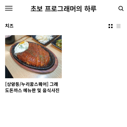
본문 바로가기
초보 프로그래머의 하루
치즈
[상암동/누리꿈스퀘어] 그래
도돈까스 메뉴판 및 음식사진