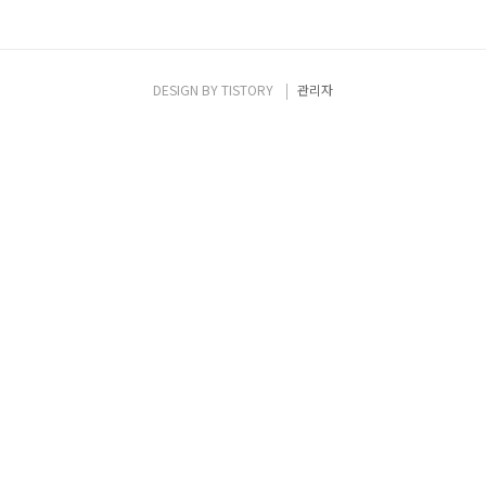
DESIGN BY
TISTORY
관리자