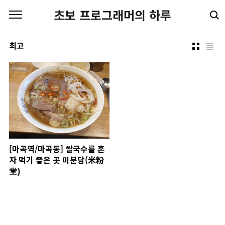
본문 바로가기
초보 프로그래머의 하루
최고
[마곡역/마곡동] 쌀국수를 혼
자 먹기 좋은 곳 미분당(米粉
堂)