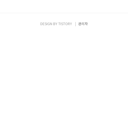
DESIGN BY
TISTORY
관리자