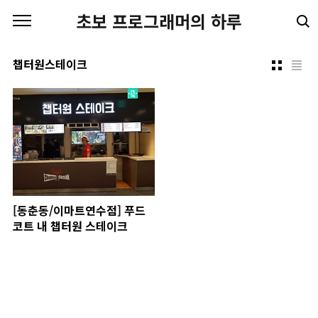
본문 바로가기
초보 프로그래머의 하루
챕터원스테이크
[동춘동/이마트연수점] 푸드
코트 내 챕터원 스테이크