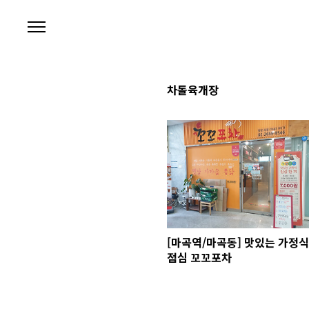
본문 바로가기
차돌육개장
[마곡역/마곡동] 맛있는 가정식
점심 꼬꼬포차