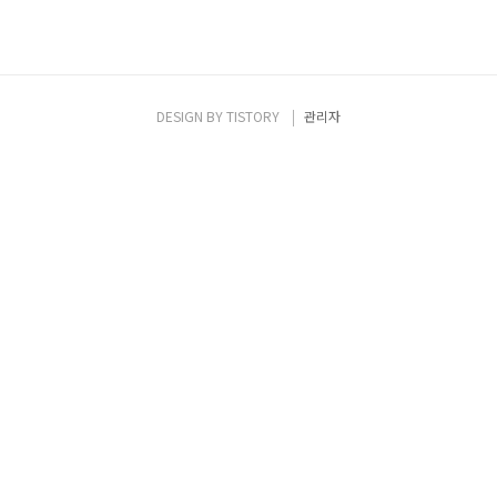
DESIGN BY
TISTORY
관리자