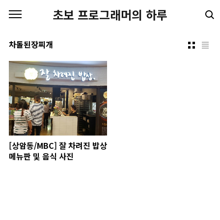
본문 바로가기
초보 프로그래머의 하루
차돌된장찌개
[상암동/MBC] 잘 차려진 밥상
메뉴판 및 음식 사진