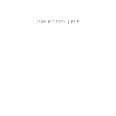
DESIGN BY
TISTORY
관리자