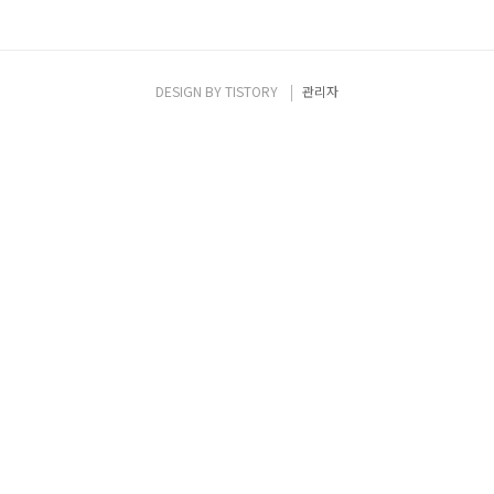
DESIGN BY
TISTORY
관리자