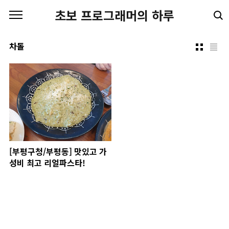
본문 바로가기
초보 프로그래머의 하루
차돌
[부평구청/부평동] 맛있고 가
성비 최고 리얼파스타!