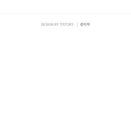
DESIGN BY
TISTORY
관리자